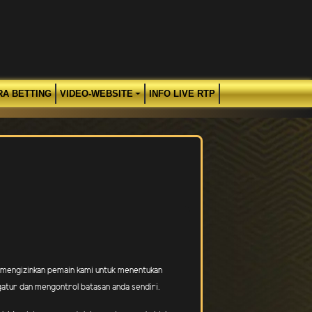
RA BETTING
VIDEO-WEBSITE
INFO LIVE RTP
 mengizinkan pemain kami untuk menentukan
tur dan mengontrol batasan anda sendiri.