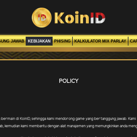
GUNG JAWAB
KEBIJAKAN
PHISING
KALKULATOR MIX PARLAY
CA
POLICY
g bermain di KoinID, sehingga kami mendorong game yang bertanggung jawab. Kami
b, kemudian kami membantu dengan alat manajemen yang memungkinkan anda menga