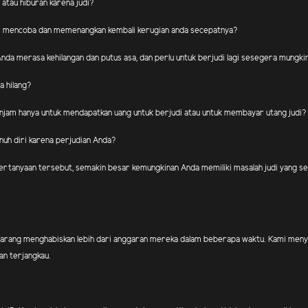
 atau hiburan karena judi?
rus mencoba dan memenangkan kembali kerugian anda secepatnya?
 Anda merasa kehilangan dan putus asa, dan perlu untuk berjudi lagi sesegera mungki
a hilang?
jam hanya untuk mendapatkan uang untuk berjudi atau untuk membayar utang judi?
uh diri karena perjudian Anda?
rtanyaan tersebut, semakin besar kemungkinan Anda memiliki masalah judi yang se
k jarang menghabiskan lebih dari anggaran mereka dalam beberapa waktu. Kami men
an terjangkau.