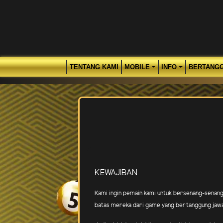
TENTANG KAMI
MOBILE
INFO
BERTANG
KEWAJIBAN
Kami ingin pemain kami untuk bersenang-senan
batas mereka dari game yang bertanggung jawa