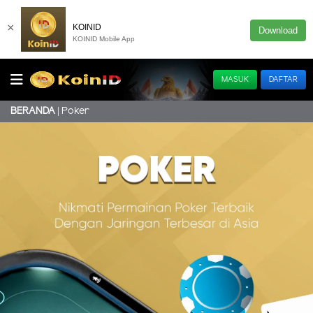
×
KOINID
Download
KOINID Mobile App
MASUK
DAFTAR
Poker
BERANDA