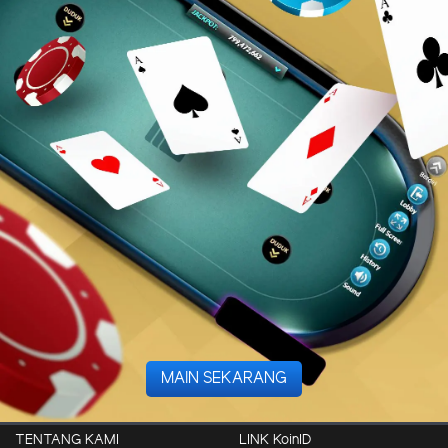
MAIN SEKARANG
TENTANG KAMI
LINK KoinID